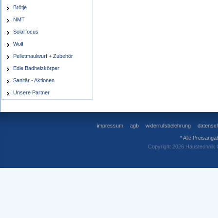
Brötje
NMT
Solarfocus
Wolf
Pelletmaulwurf + Zubehör
Edle Badheizkörper
Sanitär - Aktionen
Unsere Partner
impressum
agb
widerrufsbelehrung
datensch
* Alle Preisanga
Copyright 2026 Haustechnik 