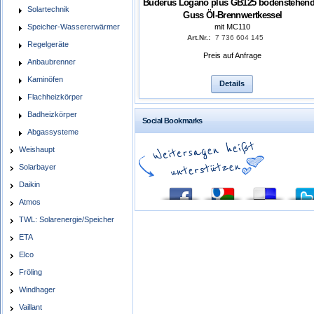
Buderus Logano plus GB125 bodenstehend
Solartechnik
Guss Öl-Brennwertkessel
mit MC110
Speicher-Wassererwärmer
Art.Nr.:
7 736 604 145
Regelgeräte
Preis auf Anfrage
Anbaubrenner
Kaminöfen
Details
Flachheizkörper
Badheizkörper
Social Bookmarks
Abgassysteme
Weishaupt
Solarbayer
Daikin
Atmos
TWL: Solarenergie/Speicher
ETA
Elco
Fröling
Windhager
Vaillant