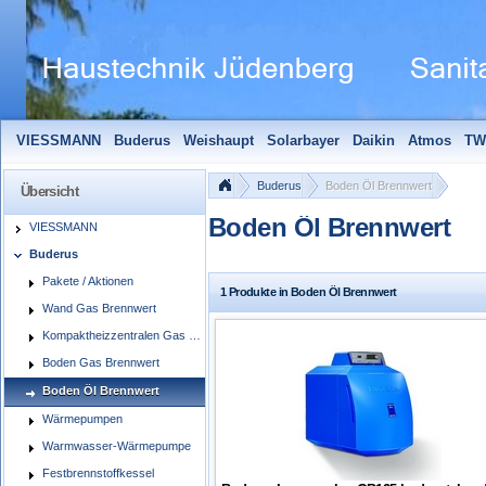
VIESSMANN
Buderus
Weishaupt
Solarbayer
Daikin
Atmos
TW
Solarfocus
Wolf
Pelletmaulwurf + Zubehör
Edle Badheizkörper
S
Buderus
Boden Öl Brennwert
Übersicht
Boden Öl Brennwert
VIESSMANN
Buderus
Pakete / Aktionen
1 Produkte in Boden Öl Brennwert
Wand Gas Brennwert
Kompaktheizzentralen Gas Brennwert
Boden Gas Brennwert
Boden Öl Brennwert
Wärmepumpen
Warmwasser-Wärmepumpe
Festbrennstoffkessel