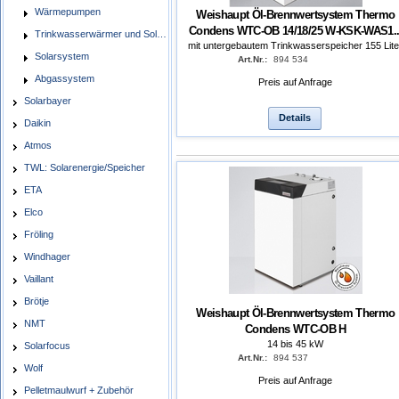
Wärmepumpen
Weishaupt Öl-Brennwertsystem Thermo
Condens WTC-OB 14/18/25 W-KSK-WAS1..
Trinkwasserwärmer und Solarspeicher
mit untergebautem Trinkwasserspeicher 155 Lite
Solarsystem
Art.Nr.:
894 534
Abgassystem
Preis auf Anfrage
Solarbayer
Details
Daikin
Atmos
TWL: Solarenergie/Speicher
ETA
Elco
Fröling
Windhager
Vaillant
Brötje
Weishaupt Öl-Brennwertsystem Thermo
NMT
Condens WTC-OB H
14 bis 45 kW
Solarfocus
Art.Nr.:
894 537
Wolf
Preis auf Anfrage
Pelletmaulwurf + Zubehör