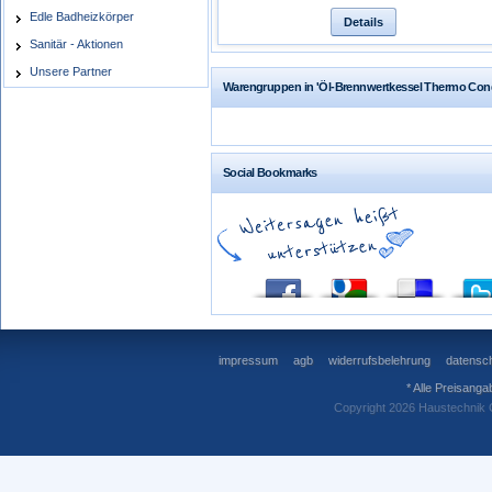
Edle Badheizkörper
Details
Sanitär - Aktionen
Unsere Partner
Warengruppen in 'Öl-Brennwertkessel Thermo Co
Social Bookmarks
impressum
agb
widerrufsbelehrung
datensch
* Alle Preisanga
Copyright 2026 Haustechnik 