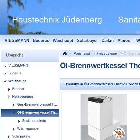
VIESSMANN
Buderus
Weishaupt
Solarbayer
Daikin
Atmos
TW
Solarfocus
Wolf
Pelletmaulwurf + Zubehör
Edle Badheizkörper
S
Weishaupt
Heizsysteme
Öl-Brenn
Übersicht
Öl-Brennwertkessel 
VIESSMANN
Buderus
Weishaupt
5 Produkte in Öl-Brennwertkessel Thermo Conde
Brenner
Heizsysteme
Gas-Brennwertkessel Thermo Condens WTC-GW/GB
Öl-Brennwertkessel Thermo Condens WTC-OB
Speicherpakete
Wärmepumpen
Solarpakete