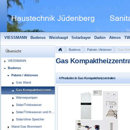
VIESSMANN
Buderus
Weishaupt
Solarbayer
Daikin
Atmos
TW
Solarfocus
Wolf
Pelletmaulwurf + Zubehör
Edle Badheizkörper
S
Buderus
Pakete / Aktionen
Gas Kom
Übersicht
Gas Kompaktheizzentr
VIESSMANN
Buderus
Pakete / Aktionen
4 Produkte in Gas Kompaktheizzentralen
Gas Wand
Gas Kompaktheizzentralen
Wärmepumpen
Solar/Trinkwasser
Solar/Trinkwasser und Heizung
Solar/ohne Speicher
Wand Gas Brennwert