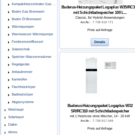
Kompaktheizzentralen Gas Brennwert
Buderus-Heizungspaket Logaplus W35/RC3
Boden Gas Brennwert
mit Schichtladespeicher 100 L...
Classic, für Hybrid-Anwendungen
Boden Öl Brennwert
Art.Nr.:
7 739 619 771
Wärmepumpen
Preis auf Anfrage
Warmwasser-Wärmepumpe
Festbrennstoffkessel
Details
Solartechnik
Speicher-Wassererwärmer
Regelgeräte
Anbaubrenner
Kaminöfen
Flachheizkörper
Badheizkörper
Abgassysteme
Buderus-Heizungspaket Logaplus W32
Weishaupt
SR/RC310 mit Schichtladespeicher
mit 1 Heizkreis ohne Mischer, 14 - 20 kW
Solarbayer
Art.Nr.:
7 739 617 049
Daikin
Preis auf Anfrage
Atmos