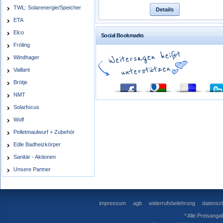
TWL: Solarenergie/Speicher
Details
ETA
Elco
Social Bookmarks
Fröling
Windhager
Vaillant
Brötje
NMT
Solarfocus
Wolf
Pelletmaulwurf + Zubehör
Edle Badheizkörper
Sanitär - Aktionen
Unsere Partner
impressum
agb
widerrufsbelehrung
datensch
* Alle Preisanga