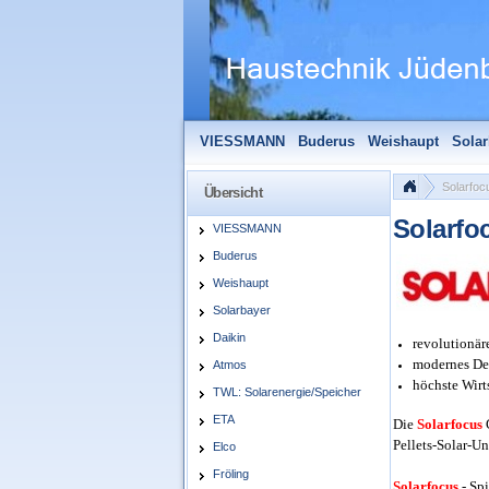
VIESSMANN
Buderus
Weishaupt
Solar
Solarfocus
Wolf
Pelletmaulwurf + Zube
Solarfoc
Übersicht
Solarfo
VIESSMANN
Buderus
Weishaupt
Solarbayer
Daikin
revolutionär
modernes De
Atmos
höchste Wirt
TWL: Solarenergie/Speicher
ETA
Die
Solarfocus
Pellets-Solar-U
Elco
Fröling
Solarfocus
- Spi