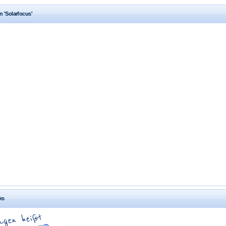
 'Solarfocus'
ks