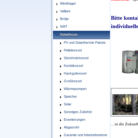
Windhager
Vaillant
Bitte konta
Brötje
individuell
NMT
Solarfocus
PV und Solarthermie Pakete
Pelletkessel
Stückholzkessel
Kombikessel
Hackgutkessel
Großkessel
Wärmepumpen
Speicher
Solar
Sonstiges Zubehör
Erweiterungen
... in die Zukun
Abgasrohr
Garantie und Inbetriebnahme