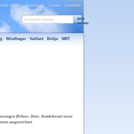
itemap
suche
warenkorb
kontakt
kundeninfo
Jetzt
suchen
ng
Windhager
Vaillant
Brötje
NMT
eizungen (Pellets-, Holz-, Kombikessel sowie
reisen ausgezeichnet.