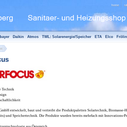
home
s
bayer
Daikin
Atmos
TWL: Solarenergie/Speicher
ETA
Elco
Fröli
hör
Edle Badheizkörper
Sanitär - Aktionen
Unsere Partner
us
cus
e Technik
sign
schaftlichkeit
GmbH
entwickelt, baut und vertreibt die Produktpaletten Solartechnik, Biomasse-H
nits) und Speichertechnik. Die Produkte wurden bereits mehrfach mit Innovations-P
tzentechnologie aus Österreich