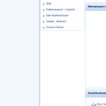
Wolf
Warengruppen in
Pelletmaulwurf + Zubehör
Edle Badheizkörper
Sanitär - Aktionen
Unsere Partner
Social Bookmar