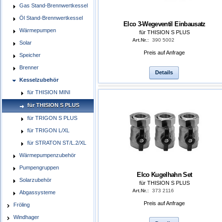
Gas Stand-Brennwertkessel
Öl Stand-Brennwertkessel
Elco 3-Wegeventil Einbausatz
Wärmepumpen
für THISION S PLUS
Art.Nr.:
390 5002
Solar
Preis auf Anfrage
Speicher
Brenner
Details
Kesselzubehör
für THISION MINI
für THISION S PLUS
für TRIGON S PLUS
für TRIGON L/XL
für STRATON ST/L.2/XL
Wärmepumpenzubehör
Pumpengruppen
Elco Kugelhahn Set
Solarzubehör
für THISION S PLUS
Art.Nr.:
373 2116
Abgassysteme
Preis auf Anfrage
Fröling
Windhager