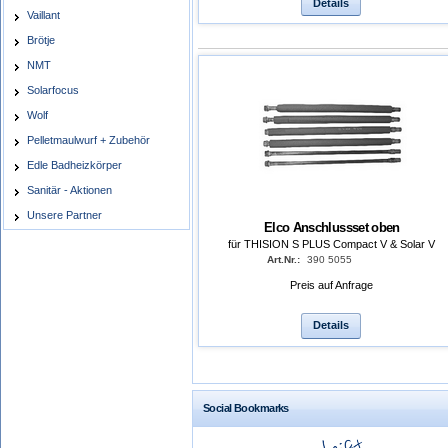
Details
Vaillant
Brötje
NMT
Solarfocus
Wolf
Pelletmaulwurf + Zubehör
Edle Badheizkörper
Sanitär - Aktionen
Unsere Partner
Elco Anschlussset oben
für THISION S PLUS Compact V & Solar V
Art.Nr.:
390 5055
Preis auf Anfrage
Details
Social Bookmarks