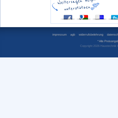
impressum
agb
widerrufsbelehrung
datensch
* Alle Preisanga
Copyright 2026 Haustechnik 