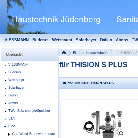
VIESSMANN
Buderus
Weishaupt
Solarbayer
Daikin
Atmos
TW
Solarfocus
Wolf
Pelletmaulwurf + Zubehör
Edle Badheizkörper
S
Elco
Kesselzubehör
für THISION 
Übersicht
für THISION S PLUS
VIESSMANN
Buderus
Weishaupt
10 Produkte in für THISION S PLUS
Solarbayer
Daikin
Atmos
TWL: Solarenergie/Speicher
ETA
Elco
Gas Wand-Brennwertkessel