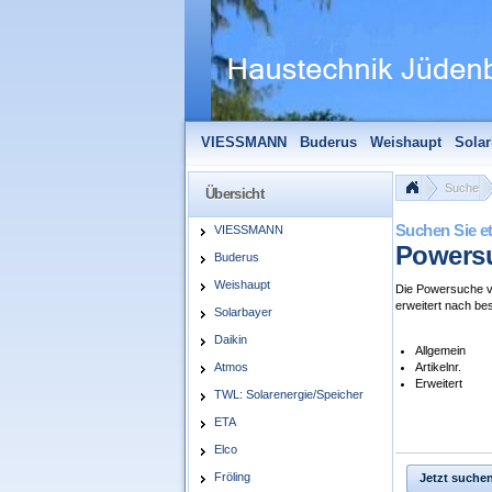
VIESSMANN
Buderus
Weishaupt
Solar
Solarfocus
Wolf
Pelletmaulwurf + Zube
Suche
Übersicht
Suchen Sie e
VIESSMANN
Powers
Buderus
Weishaupt
Die Powersuche ve
erweitert nach be
Solarbayer
Daikin
Allgemein
Atmos
Artikelnr.
Erweitert
TWL: Solarenergie/Speicher
ETA
Elco
Fröling
Jetzt suche