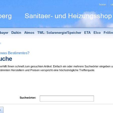
home
s
bayer
Daikin
Atmos
TWL: Solarenergie/Speicher
ETA
Elco
Fröli
hör
Edle Badheizkörper
Sanitär - Aktionen
Unsere Partner
twas Bestimmtes?
uche
rhilft Ihnen schnell zum gesuchten Artikel. Einfach ein oder mehrere Suchwörter eingeben un
stimmten Herstellern und Preisen verspricht eine höchstmögliche Trefferquote.
Suchwörter:
n