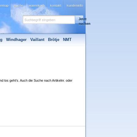
itemap
suche
warenkorb
kontakt
kundeninfo
Jetzt
suchen
ng
Windhager
Vaillant
Brötje
NMT
d los geht's. Auch die Suche nach Artikelnr. oder