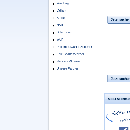
Windhager
Vaillant
Brötje
Jetzt suche
NMT
Solarfocus
Wolf
Pelletmaulwurf + Zubehör
Edle Badheizkörper
Sanitär - Aktionen
Unsere Partner
Jetzt suche
Social Bookmar