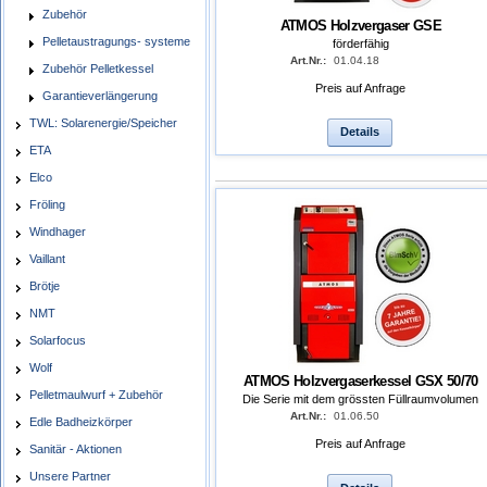
Zubehör
ATMOS Holzvergaser GSE
Pelletaustragungs- systeme
förderfähig
Art.Nr.:
01.04.18
Zubehör Pelletkessel
Preis auf Anfrage
Garantieverlängerung
TWL: Solarenergie/Speicher
Details
ETA
Elco
Fröling
Windhager
Vaillant
Brötje
NMT
Solarfocus
Wolf
ATMOS Holzvergaserkessel GSX 50/70
Pelletmaulwurf + Zubehör
Die Serie mit dem grössten Füllraumvolumen
Art.Nr.:
01.06.50
Edle Badheizkörper
Preis auf Anfrage
Sanitär - Aktionen
Unsere Partner