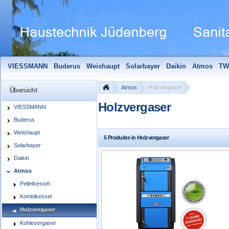
VIESSMANN
Buderus
Weishaupt
Solarbayer
Daikin
Atmos
TW
Solarfocus
Wolf
Pelletmaulwurf + Zubehör
Edle Badheizkörper
S
Atmos
Holzvergaser
Übersicht
Holzvergaser
VIESSMANN
Buderus
Weishaupt
5 Produkte in Holzvergaser
Solarbayer
Daikin
Atmos
Pelletkessel
Kombikessel
Holzvergaser
Kohlevergaser