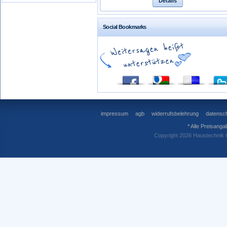
Details
Social Bookmarks
impressum
agb
widerrufsbelehrung
datensch
* Alle Preisanga
Copyright 2026 Haustechnik 