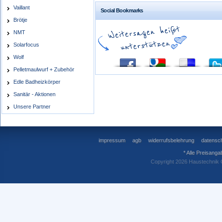
Vaillant
Social Bookmarks
Brötje
NMT
Solarfocus
Wolf
Pelletmaulwurf + Zubehör
Edle Badheizkörper
Sanitär - Aktionen
Unsere Partner
impressum
agb
widerrufsbelehrung
datensch
* Alle Preisanga
Copyright 2026 Haustechnik 