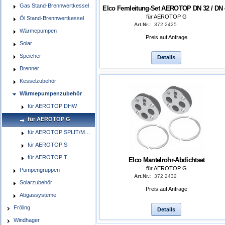
Gas Stand-Brennwertkessel
Elco Fernleitung-Set AEROTOP DN 32 / DN 
für AEROTOP G
Öl Stand-Brennwertkessel
Art.Nr.:
372 2425
Wärmepumpen
Preis auf Anfrage
Solar
Speicher
Details
Brenner
Kesselzubehör
Wärmepumpenzubehör
für AEROTOP DHW
für AEROTOP G
für AEROTOP SPLIT/MONO
für AEROTOP S
für AEROTOP T
Elco Mantelrohr-Abdichtset
für AEROTOP G
Pumpengruppen
Art.Nr.:
372 2432
Solarzubehör
Preis auf Anfrage
Abgassysteme
Fröling
Details
Windhager