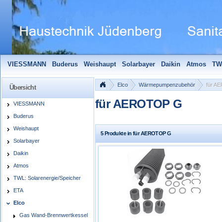
VIESSMANN
Buderus
Weishaupt
Solarbayer
Daikin
Atmos
TW
Solarfocus
Wolf
Pelletmaulwurf + Zubehör
Edle Badheizkörper
S
Elco
Wärmepumpenzubehör
für A
Übersicht
für AEROTOP G
VIESSMANN
Buderus
Weishaupt
5 Produkte in für AEROTOP G
Solarbayer
Daikin
Atmos
TWL: Solarenergie/Speicher
ETA
Elco
Gas Wand-Brennwertkessel