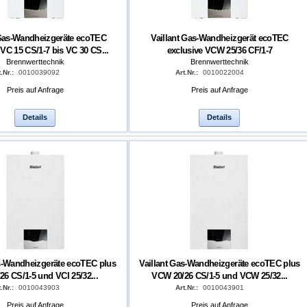
 Gas-Wandheizgeräte ecoTEC
Vaillant Gas-Wandheizgerät ecoTEC
 VC 15 CS/1-7 bis VC 30 CS...
exclusive VCW 25/36 CF/1-7
Brennwerttechnik
Brennwerttechnik
.Nr.:
0010039092
Art.Nr.:
0010022004
Preis auf Anfrage
Preis auf Anfrage
Details
Details
as-Wandheizgeräte ecoTEC plus
Vaillant Gas-Wandheizgeräte ecoTEC plus
26 CS/1-5 und VCI 25/32...
VCW 20/26 CS/1-5 und VCW 25/32...
.Nr.:
0010043903
Art.Nr.:
0010043901
Preis auf Anfrage
Preis auf Anfrage