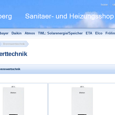
home
s
bayer
Daikin
Atmos
TWL: Solarenergie/Speicher
ETA
Elco
Fröli
hör
Edle Badheizkörper
Sanitär - Aktionen
Unsere Partner
Brennwerttechnik
rttechnik
Brennwerttechnik