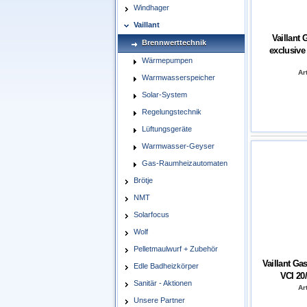
Windhager
Vaillant
Vaillant
Brennwerttechnik
exclusive
Wärmepumpen
Art
Warmwasserspeicher
Solar-System
Regelungstechnik
Lüftungsgeräte
Warmwasser-Geyser
Gas-Raumheizautomaten
Brötje
NMT
Solarfocus
Wolf
Pelletmaulwurf + Zubehör
Vaillant G
Edle Badheizkörper
VCI 20/
Sanitär - Aktionen
Art
Unsere Partner