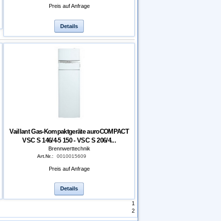
Preis auf Anfrage
Details
Vaillant Gas-Kompaktgeräte auroCOMPACT
VSC S 146/4-5 150 - VSC S 206/4...
Brennwerttechnik
Art.Nr.:
0010015609
Preis auf Anfrage
Details
1
2