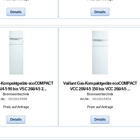
Details
Details
as-Kompaktgeräte ecoCOMPACT
Vaillant Gas-Kompaktgeräte ecoCOMPACT
4-5 90 bis VSC 266/4-5 2...
VCC 206/4-5 150 bis VCC 266/4-5 ...
Brennwerttechnik
Brennwerttechnik
.Nr.:
0010015596
Art.Nr.:
0010015604
Preis auf Anfrage
Preis auf Anfrage
Details
Details