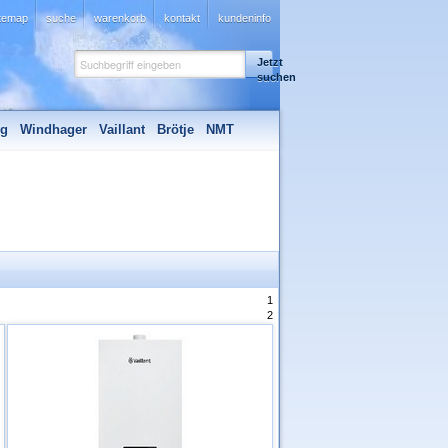
itemap
suche
warenkorb
kontakt
kundeninfo
Jetzt
suchen
ng
Windhager
Vaillant
Brötje
NMT
1
2