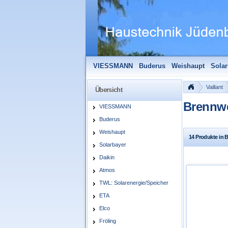
VIESSMANN
Buderus
Weishaupt
Solar
Solarfocus
Wolf
Pelletmaulwurf + Zube
Vaillant
Übersicht
Brennwe
VIESSMANN
Buderus
Weishaupt
14 Produkte in 
Solarbayer
Daikin
Atmos
TWL: Solarenergie/Speicher
ETA
Elco
Fröling