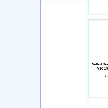
Vaillant G
VSC 146/
Art