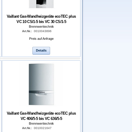
Vaillant Gas-Wandheizgeräte ecoTEC plus
VC 10 CS/1-5 bis VC 30 CS/1-5
Brennwerttechnik
Art.Nr.:
0010043896
Preis auf Anfrage
Details
Vaillant Gas-Wandheizgeräte ecoTEC plus
VC 406/5-5 bis VC 636/5-5
Brennwerttechnik
Art.Nr.:
0010021647