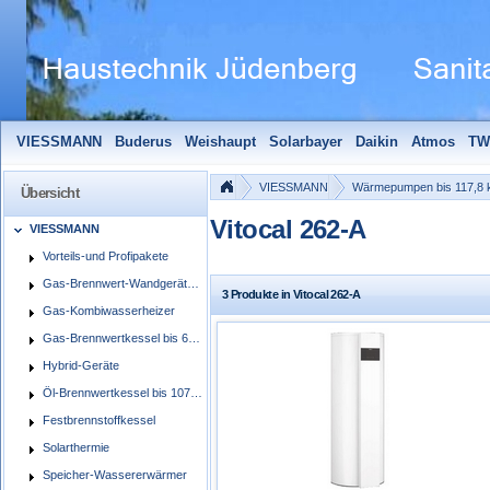
VIESSMANN
Buderus
Weishaupt
Solarbayer
Daikin
Atmos
TW
Solarfocus
Wolf
Pelletmaulwurf + Zubehör
Edle Badheizkörper
S
VIESSMANN
Wärmepumpen bis 117,8
Übersicht
Vitocal 262-A
VIESSMANN
Vorteils-und Profipakete
Gas-Brennwert-Wandgeräte/Kompaktgeräte
3 Produkte in Vitocal 262-A
Gas-Kombiwasserheizer
Gas-Brennwertkessel bis 60 kW, bodenstehend
Hybrid-Geräte
Öl-Brennwertkessel bis 107,3 kW
Festbrennstoffkessel
Solarthermie
Speicher-Wassererwärmer