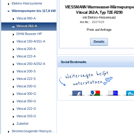
Elektro-Heizsysteme
VIESSMANN Warmwasser-Wärmepumpe
Wärmepumpen bis 117,8 kW
Vitocal 262-A, Typ T2E-R290
mit Elektro-Heizeinsatz
Vitocal 060-A
Art.Nr.:
Z027025
Vitocal 262-A
Preis auf Anfrage
DHW Booster HP
Vitocal 150-A/151-A
Details
Vitocal 200-A
Vitocal 222-A
Social Bookmarks
Vitocal 250-A/252-A
Vitocal 200-S
Vitocal 222-S
Vitocal 200-G
Vitocal 300-G
Vitocal 350-G
Vitocal 222-G
Vitocal 333-G
Zubehör
Stromerzeugende Heizsysteme