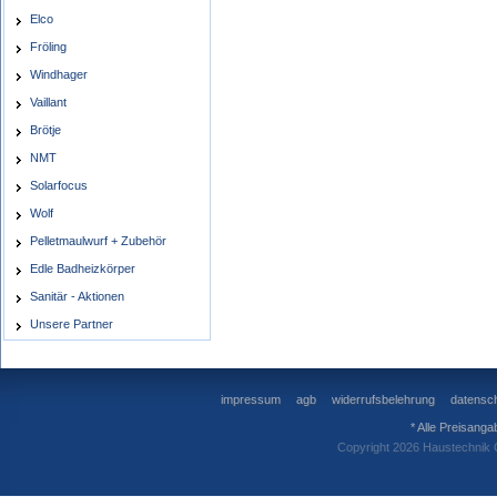
Elco
Fröling
Windhager
Vaillant
Brötje
NMT
Solarfocus
Wolf
Pelletmaulwurf + Zubehör
Edle Badheizkörper
Sanitär - Aktionen
Unsere Partner
impressum
agb
widerrufsbelehrung
datensch
* Alle Preisanga
Copyright 2026 Haustechnik 