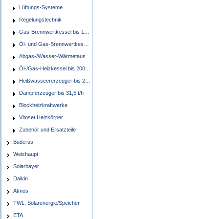
Lüftungs-Systeme
Regelungstechnik
Gas-Brennwertkessel bis 1400 kW
Öl- und Gas-Brennwertkessel bis 545 kW
Abgas-/Wasser-Wärmetauscher
Öl-/Gas-Heizkessel bis 2000 kW
Heißwasseererzeuger bis 22,0 MW
Dampferzeuger bis 31,5 t/h
Blockheizkraftwerke
Vitoset Heizkörper
Zubehör und Ersatzteile
Buderus
Weishaupt
Solarbayer
Daikin
Atmos
TWL: Solarenergie/Speicher
ETA