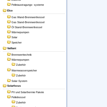
Pelletaustragungs- systeme
Elco
Gas Wand-Brennwertkessel
Gas Stand-Brennwertkessel
Öl Stand-Brennwertkessel
Wärmepumpen
Solar
Speicher
Vaillant
Brennwerttechnik
Wärmepumpen
Zubehör
Warmwasserspeicher
Zubehör
Solar-System
Solarfocus
PV und Solarthermie Pakete
Pelletkessel
Zubehör