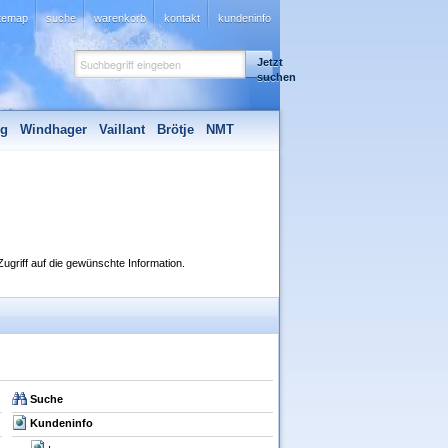
itemap
suche
warenkorb
kontakt
kundeninfo
Jetzt
suchen
ng
Windhager
Vaillant
Brötje
NMT
Zugriff auf die gewünschte Information.
Suche
Kundeninfo