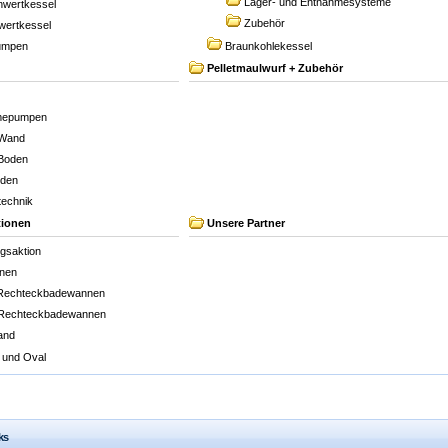
Lager- und Entnahmesysteme
wertkessel
Zubehör
wertkessel
umpen
Braunkohlekessel
Pelletmaulwurf + Zubehör
epumpen
Wand
Boden
oden
technik
tionen
Unsere Partner
ngsaktion
nen
Rechteckbadewannen
 Rechteckbadewannen
and
 und Oval
ks