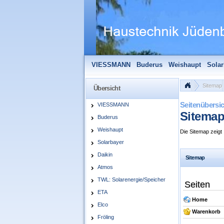
VIESSMANN
Buderus
Weishaupt
Solar
Solarfocus
Wolf
Pelletmaulwurf + Zube
Sitemap
Übersicht
Seitenübersi
VIESSMANN
Sitema
Buderus
Weishaupt
Die Sitemap zeigt 
Solarbayer
Daikin
Sitemap
Atmos
TWL: Solarenergie/Speicher
Seiten
ETA
Home
Elco
Warenkorb
Fröling