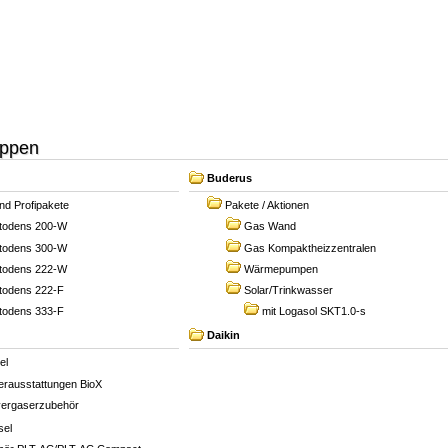
ppen
Buderus
und Profipakete
Pakete / Aktionen
itodens 200-W
Gas Wand
itodens 300-W
Gas Kompaktheizzentralen
itodens 222-W
Wärmepumpen
itodens 222-F
Solar/Trinkwasser
itodens 333-F
mit Logasol SKT1.0-s
Daikin
el
rausstattungen BioX
vergaserzubehör
sel