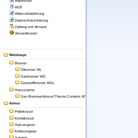
Impressum
AGB
Widerrufsbelehrung
Datenschutzerklärung
Zahlung und Versand
Versandkosten
Weishaupt
Brenner
Ölbrenner WL
Gasbrenner WG
Zweistoffbrenner WGL
Heizsysteme
Gas-Brennwertkessel Thermo Condens WTC-GW/GB
Atmos
Pelletkessel
Kombikessel
Holzvergaser
Kohlevergaser
Zubehör