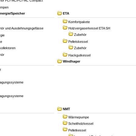
hör PLT-AC/PLT-AC Compact
umpen
nergie/Speicher
ETA
Komfortpakete
hör und Ausdehnungsgefässe
Holzvergaserkessel ETA SH
Zubehör
rgie
te
Pelletskessel
kollektoren
Zubehör
hör
Hackgutkessel
Windhager
z
ragungssysteme
ragungssysteme
NMT
Wärmepumpe
Scheitholzkessel
Pelletkessel