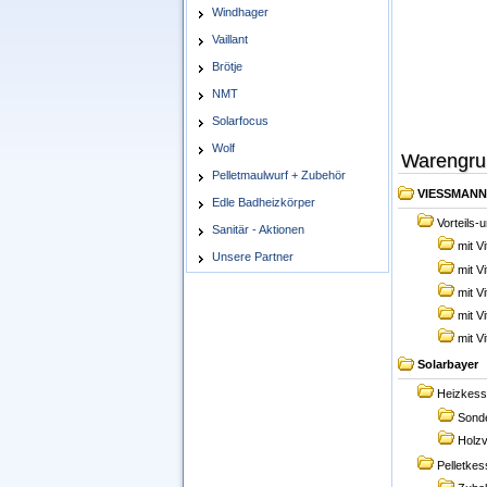
Windhager
Vaillant
Brötje
NMT
Solarfocus
Wolf
Warengru
Pelletmaulwurf + Zubehör
VIESSMANN
Edle Badheizkörper
Vorteils-
Sanitär - Aktionen
mit V
Unsere Partner
mit V
mit V
mit V
mit V
Solarbayer
Heizkess
Sonde
Holz
Pelletkes