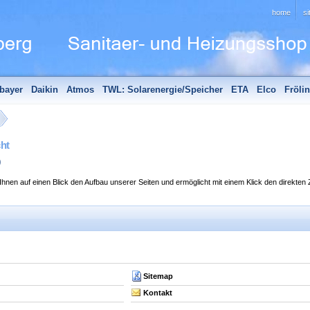
home
s
bayer
Daikin
Atmos
TWL: Solarenergie/Speicher
ETA
Elco
Fröli
hör
Edle Badheizkörper
Sanitär - Aktionen
Unsere Partner
cht
p
Ihnen auf einen Blick den Aufbau unserer Seiten und ermöglicht mit einem Klick den direkten 
Sitemap
Kontakt