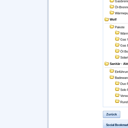
Gasbrenn
Öl-Brenn
Wärmep
Wolf
Pakete
Wärm
Gas 
Gas 
Öl B
Solar
Sanitär - Ak
Einführu
Badewan
Duo 
Solo
Vorw
Rund
Zurück
Social Bookmar