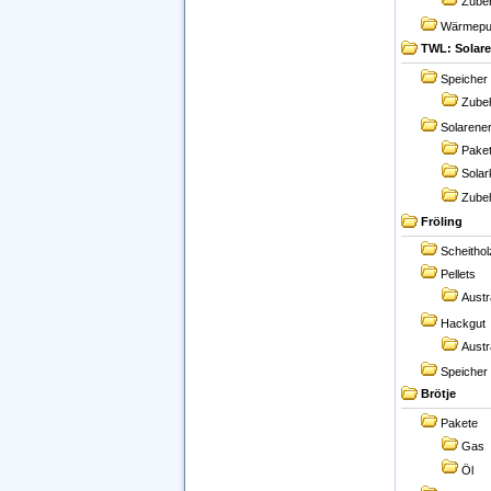
Zube
Wärmep
TWL: Solare
Speicher
Zube
Solarene
Pake
Solar
Zube
Fröling
Scheithol
Pellets
Aust
Hackgut
Aust
Speicher
Brötje
Pakete
Gas
Öl