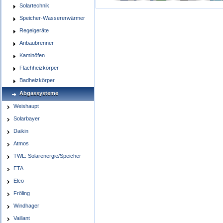
Solartechnik
Speicher-Wassererwärmer
Regelgeräte
Anbaubrenner
Kaminöfen
Flachheizkörper
Badheizkörper
Abgassysteme
Weishaupt
Solarbayer
Daikin
Atmos
TWL: Solarenergie/Speicher
ETA
Elco
Fröling
Windhager
Vaillant