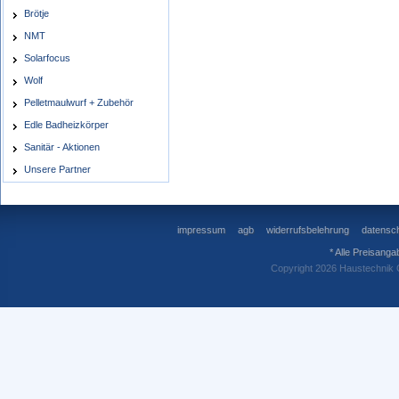
Brötje
NMT
Solarfocus
Wolf
Pelletmaulwurf + Zubehör
Edle Badheizkörper
Sanitär - Aktionen
Unsere Partner
impressum
agb
widerrufsbelehrung
datensch
* Alle Preisanga
Copyright 2026 Haustechnik 