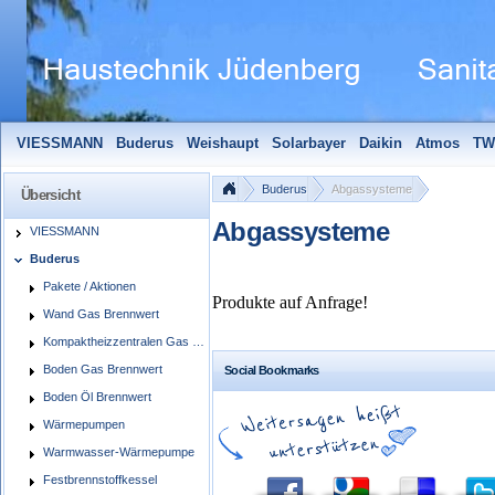
VIESSMANN
Buderus
Weishaupt
Solarbayer
Daikin
Atmos
TW
Solarfocus
Wolf
Pelletmaulwurf + Zubehör
Edle Badheizkörper
S
Buderus
Abgassysteme
Übersicht
Abgassysteme
VIESSMANN
Buderus
Pakete / Aktionen
Produkte auf Anfrage!
Wand Gas Brennwert
Kompaktheizzentralen Gas Brennwert
Boden Gas Brennwert
Social Bookmarks
Boden Öl Brennwert
Wärmepumpen
Warmwasser-Wärmepumpe
Festbrennstoffkessel