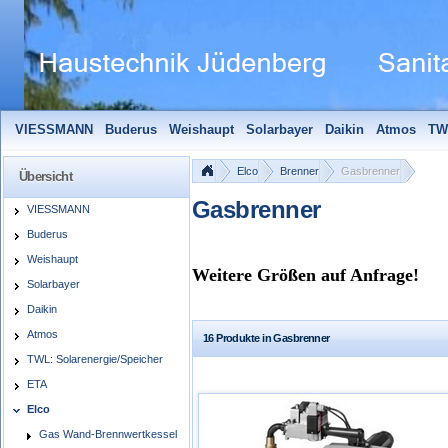
VIESSMANN
Buderus
Weishaupt
Solarbayer
Daikin
Atmos
TW
Solarfocus
Wolf
Pelletmaulwurf + Zubehör
Edle Badheizkörper
S
Elco
Brenner
Gasbrenner
Übersicht
Gasbrenner
VIESSMANN
Buderus
Weishaupt
Weitere Größen auf Anfrage!
Solarbayer
Daikin
Atmos
16 Produkte in Gasbrenner
TWL: Solarenergie/Speicher
ETA
Elco
Gas Wand-Brennwertkessel