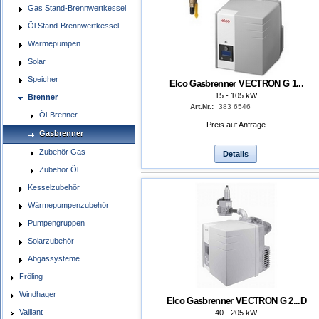
Gas Stand-Brennwertkessel
Öl Stand-Brennwertkessel
Wärmepumpen
Solar
Speicher
Elco Gasbrenner VECTRON G 1...
15 - 105 kW
Brenner
Art.Nr.:
383 6546
Öl-Brenner
Preis auf Anfrage
Gasbrenner
Zubehör Gas
Details
Zubehör Öl
Kesselzubehör
Wärmepumpenzubehör
Pumpengruppen
Solarzubehör
Abgassysteme
Fröling
Windhager
Elco Gasbrenner VECTRON G 2...D
Vaillant
40 - 205 kW