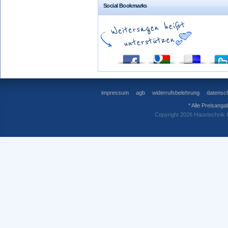
Social Bookmarks
impressum
agb
widerrufsbelehrung
datensch
* Alle Preisanga
Copyright 2026 Haustechnik 