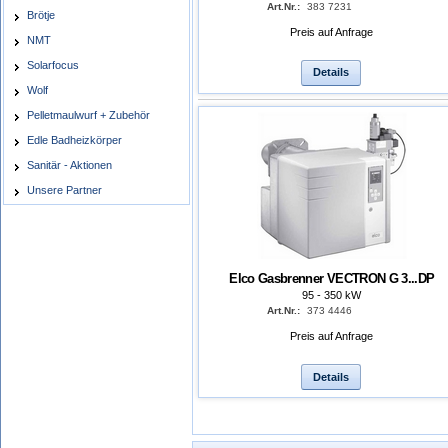
Art.Nr.:
383 7231
Brötje
Preis auf Anfrage
NMT
Solarfocus
Details
Wolf
Pelletmaulwurf + Zubehör
Edle Badheizkörper
Sanitär - Aktionen
Unsere Partner
Elco Gasbrenner VECTRON G 3...DP
95 - 350 kW
Art.Nr.:
373 4446
Preis auf Anfrage
Details