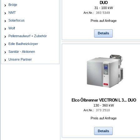
DUO
Brötje
31 - 100 kW
NMT
Art.Nr.:
383 5349
Solarfocus
Preis auf Anfrage
Wolf
Details
Pelletmaulwurf + Zubehör
Edle Badheizkörper
Sanitär - Aktionen
Unsere Partner
Elco Ölbrenner VECTRON L 3... DUO
130 - 360 kW
Art.Nr.:
373 2510
Preis auf Anfrage
Details