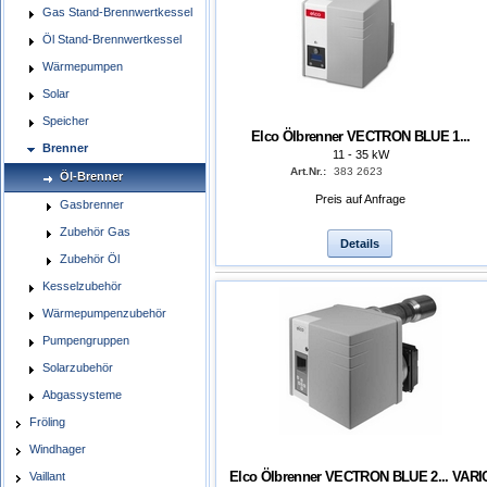
Gas Stand-Brennwertkessel
Öl Stand-Brennwertkessel
Wärmepumpen
Solar
Speicher
Elco Ölbrenner VECTRON BLUE 1...
Brenner
11 - 35 kW
Art.Nr.:
383 2623
Öl-Brenner
Preis auf Anfrage
Gasbrenner
Zubehör Gas
Details
Zubehör Öl
Kesselzubehör
Wärmepumpenzubehör
Pumpengruppen
Solarzubehör
Abgassysteme
Fröling
Windhager
Elco Ölbrenner VECTRON BLUE 2... VARI
Vaillant