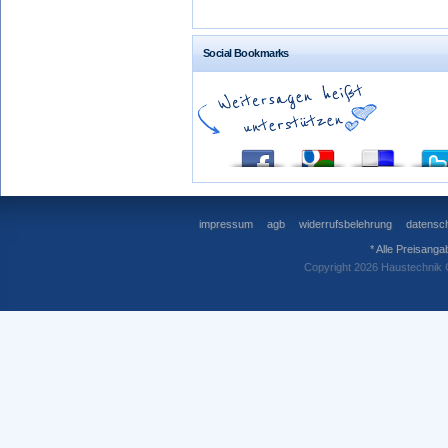
Social Bookmarks
impressum
agb
widerrufsbelehrung
datensch
* Alle Preisanga
Copyright 2026 Haustechnik 