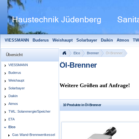
VIESSMANN
Buderus
Weishaupt
Solarbayer
Daikin
Atmos
TW
Solarfocus
Wolf
Pelletmaulwurf + Zubehör
Edle Badheizkörper
S
Elco
Brenner
Öl-Brenner
Übersicht
Öl-Brenner
VIESSMANN
Buderus
Weishaupt
Weitere Größen auf Anfrage!
Solarbayer
Daikin
Atmos
10 Produkte in Öl-Brenner
TWL: Solarenergie/Speicher
ETA
Elco
Gas Wand-Brennwertkessel