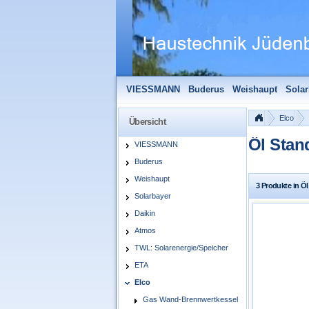
VIESSMANN
Buderus
Weishaupt
Solar
Solarfocus
Wolf
Pelletmaulwurf + Zube
Elco
Übersicht
Öl Stan
VIESSMANN
Buderus
Weishaupt
3 Produkte in Ö
Solarbayer
Daikin
Atmos
TWL: Solarenergie/Speicher
ETA
Elco
Gas Wand-Brennwertkessel