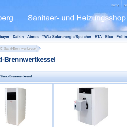
home
s
bayer
Daikin
Atmos
TWL: Solarenergie/Speicher
ETA
Elco
Fröli
hör
Edle Badheizkörper
Sanitär - Aktionen
Unsere Partner
Öl Stand-Brennwertkessel
d-Brennwertkessel
l Stand-Brennwertkessel