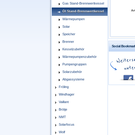
Gas Stand-Brennwertkessel
Art
Öl Stand-Brennwertkessel
Wärmepumpen
Solar
Speicher
Brenner
Social Bookmar
Kesselzubehör
Wärmepumpenzubehör
Pumpengruppen
Solarzubehör
Abgassysteme
Fröling
Windhager
Vaillant
Brötje
NMT
Solarfocus
Wolf