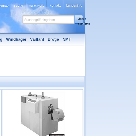
itemap
suche
warenkorb
kontakt
kundeninfo
Jetzt
suchen
ng
Windhager
Vaillant
Brötje
NMT