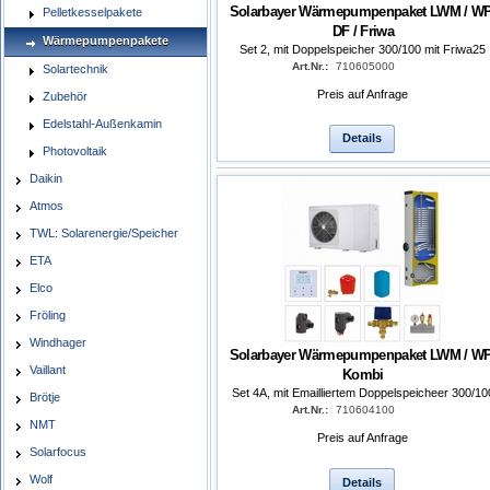
Solarbayer Wärmepumpenpaket LWM / WP
Pelletkesselpakete
DF / Friwa
Wärmepumpenpakete
Set 2, mit Doppelspeicher 300/100 mit Friwa25
Art.Nr.:
710605000
Solartechnik
Preis auf Anfrage
Zubehör
Edelstahl-Außenkamin
Details
Photovoltaik
Daikin
Atmos
TWL: Solarenergie/Speicher
ETA
Elco
Fröling
Windhager
Solarbayer Wärmepumpenpaket LWM / WP
Vaillant
Kombi
Set 4A, mit Emailliertem Doppelspeicheer 300/10
Brötje
Art.Nr.:
710604100
NMT
Preis auf Anfrage
Solarfocus
Wolf
Details