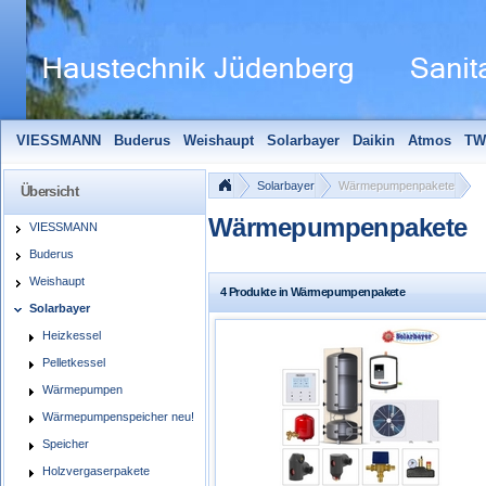
VIESSMANN
Buderus
Weishaupt
Solarbayer
Daikin
Atmos
TW
Solarfocus
Wolf
Pelletmaulwurf + Zubehör
Edle Badheizkörper
S
Solarbayer
Wärmepumpenpakete
Übersicht
Wärmepumpenpakete
VIESSMANN
Buderus
Weishaupt
4 Produkte in Wärmepumpenpakete
Solarbayer
Heizkessel
Pelletkessel
Wärmepumpen
Wärmepumpenspeicher neu!
Speicher
Holzvergaserpakete