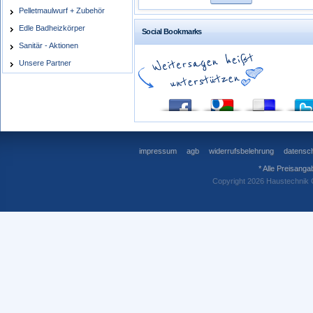
Pelletmaulwurf + Zubehör
Edle Badheizkörper
Social Bookmarks
Sanitär - Aktionen
Unsere Partner
impressum
agb
widerrufsbelehrung
datensch
* Alle Preisanga
Copyright 2026 Haustechnik 