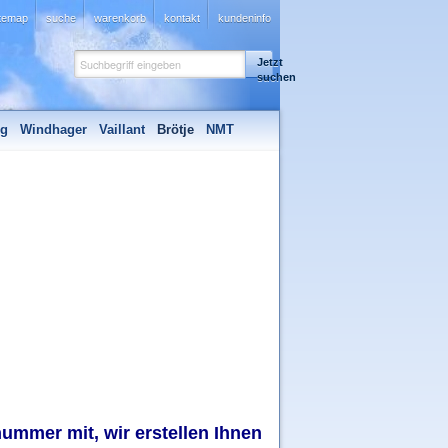
itemap
suche
warenkorb
kontakt
kundeninfo
Jetzt
suchen
ng
Windhager
Vaillant
Brötje
NMT
nummer mit, wir erstellen Ihnen