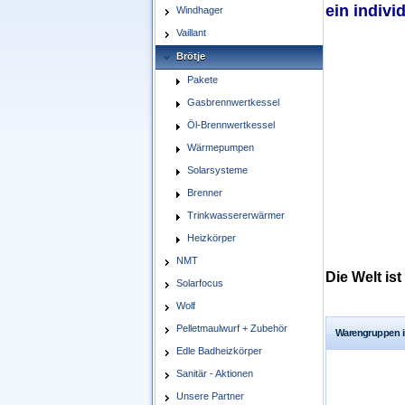
ein indivi
Windhager
Vaillant
Brötje
Pakete
Gasbrennwertkessel
Öl-Brennwertkessel
Wärmepumpen
Solarsysteme
Brenner
Trinkwassererwärmer
Heizkörper
NMT
Die Welt is
Solarfocus
Wolf
Pelletmaulwurf + Zubehör
Warengruppen in
Edle Badheizkörper
Sanitär - Aktionen
Unsere Partner