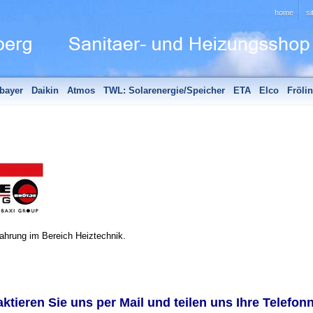
home
s
bayer
Daikin
Atmos
TWL: Solarenergie/Speicher
ETA
Elco
Fröli
hör
Edle Badheizkörper
Sanitär - Aktionen
Unsere Partner
fahrung im Bereich Heiztechnik.
aktieren Sie uns per Mail und teilen uns Ihre Telefon