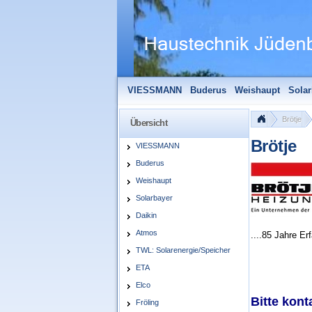
VIESSMANN
Buderus
Weishaupt
Solar
Solarfocus
Wolf
Pelletmaulwurf + Zube
Brötje
Übersicht
Brötje
VIESSMANN
Buderus
Weishaupt
Solarbayer
Daikin
Atmos
....85 Jahre Er
TWL: Solarenergie/Speicher
ETA
Elco
Bitte kont
Fröling