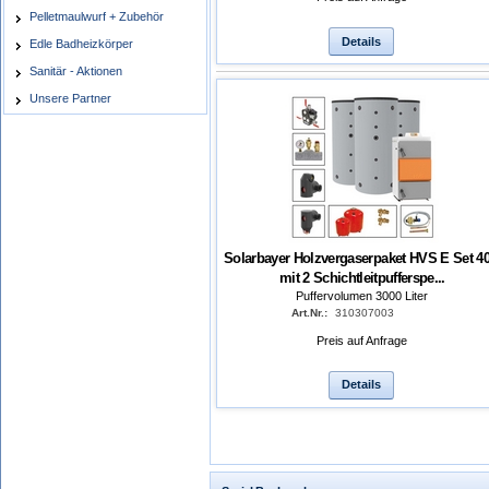
Pelletmaulwurf + Zubehör
Details
Edle Badheizkörper
Sanitär - Aktionen
Unsere Partner
Solarbayer Holzvergaserpaket HVS E Set 40
mit 2 Schichtleitpufferspe...
Puffervolumen 3000 Liter
Art.Nr.:
310307003
Preis auf Anfrage
Details