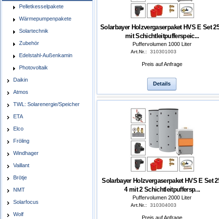
Pelletkesselpakete
Wärmepumpenpakete
Solarbayer Holzvergaserpaket HVS E Set 25
Solartechnik
mit Schichtleitpufferspeic...
Zubehör
Puffervolumen 1000 Liter
Art.Nr.:
310301003
Edelstahl-Außenkamin
Preis auf Anfrage
Photovoltaik
Daikin
Details
Atmos
TWL: Solarenergie/Speicher
ETA
Elco
Fröling
Windhager
Vaillant
Brötje
Solarbayer Holzvergaserpaket HVS E Set 2
4 mit 2 Schichtleitpuffersp...
NMT
Puffervolumen 2000 Liter
Solarfocus
Art.Nr.:
310304003
Wolf
Preis auf Anfrage