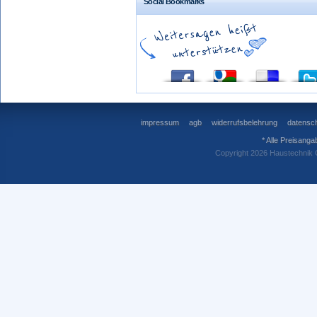
Social Bookmarks
impressum
agb
widerrufsbelehrung
datensch
* Alle Preisanga
Copyright 2026 Haustechnik 