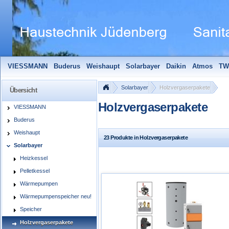
VIESSMANN
Buderus
Weishaupt
Solarbayer
Daikin
Atmos
TW
Solarfocus
Wolf
Pelletmaulwurf + Zubehör
Edle Badheizkörper
S
Solarbayer
Holzvergaserpakete
Übersicht
Holzvergaserpakete
VIESSMANN
Buderus
Weishaupt
23 Produkte in Holzvergaserpakete
Solarbayer
Heizkessel
Pelletkessel
Wärmepumpen
Wärmepumpenspeicher neu!
Speicher
Holzvergaserpakete