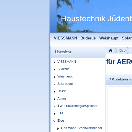
VIESSMANN
Buderus
Weishaupt
Solar
Solarfocus
Wolf
Pelletmaulwurf + Zube
Elco
Übersicht
für AE
VIESSMANN
Buderus
Weishaupt
7 Produkte in 
Solarbayer
Daikin
Atmos
TWL: Solarenergie/Speicher
ETA
Elco
Gas Wand-Brennwertkessel