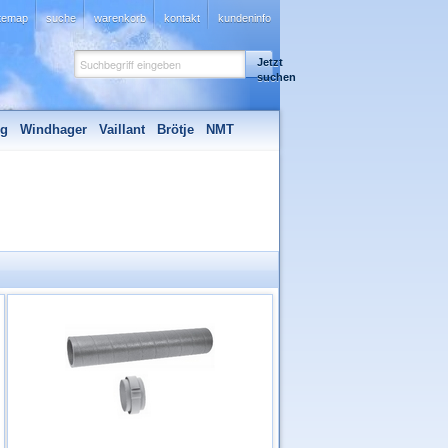
itemap
suche
warenkorb
kontakt
kundeninfo
Jetzt
suchen
ng
Windhager
Vaillant
Brötje
NMT