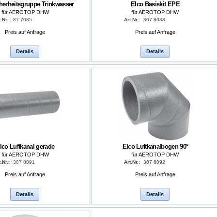
herheitsgruppe Trinkwasser
Elco Basiskit EPE
für AEROTOP DHW
für AEROTOP DHW
.Nr.:
87 7085
Art.Nr.:
307 8088
Preis auf Anfrage
Preis auf Anfrage
Details
Details
lco Luftkanal gerade
Elco Luftkanalbogen 90°
für AEROTOP DHW
für AEROTOP DHW
.Nr.:
307 8091
Art.Nr.:
307 8092
Preis auf Anfrage
Preis auf Anfrage
Details
Details