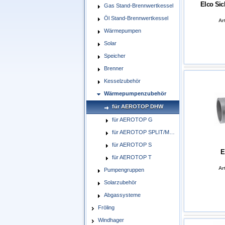
Elco Sic
Gas Stand-Brennwertkessel
Öl Stand-Brennwertkessel
Art
Wärmepumpen
Solar
Speicher
Brenner
Kesselzubehör
Wärmepumpenzubehör
für AEROTOP DHW
für AEROTOP G
für AEROTOP SPLIT/MONO
für AEROTOP S
E
für AEROTOP T
Art
Pumpengruppen
Solarzubehör
Abgassysteme
Fröling
Windhager