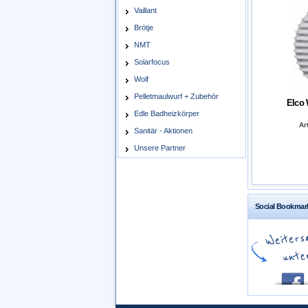
Vaillant
Brötje
NMT
Solarfocus
Wolf
Pelletmaulwurf + Zubehör
Elco 
Edle Badheizkörper
Art
Sanitär - Aktionen
Unsere Partner
Social Bookmar