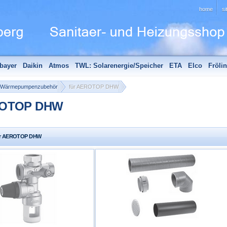
home
s
bayer
Daikin
Atmos
TWL: Solarenergie/Speicher
ETA
Elco
Fröli
hör
Edle Badheizkörper
Sanitär - Aktionen
Unsere Partner
Wärmepumpenzubehör
für AEROTOP DHW
ROTOP DHW
für AEROTOP DHW