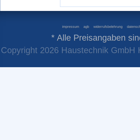
impressum
agb
widerrufsbelehrung
datensch
* Alle Preisangaben sin
Copyright 2026 Haustechnik GmbH He