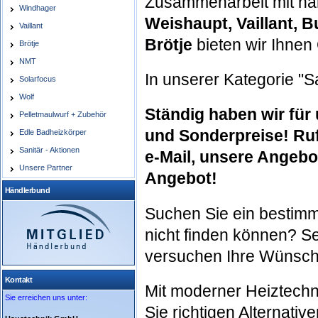
Zusammenarbeit mit na
Windhager
Weishaupt, Vaillant, 
Vaillant
Brötje
bieten wir Ihnen
Brötje
NMT
In unserer Kategorie "San
Solarfocus
Wolf
Ständig haben wir für
Pelletmaulwurf + Zubehör
und Sonderpreise! Ruf
Edle Badheizkörper
Sanitär - Aktionen
e-Mail, unsere Angebot
Unsere Partner
Angebot!
Händlerbund
Suchen Sie ein bestimm
nicht finden können? Se
versuchen Ihre Wünsch
Kontakt
Mit moderner Heiztechni
Sie erreichen uns unter:
Sie richtigen Alternati