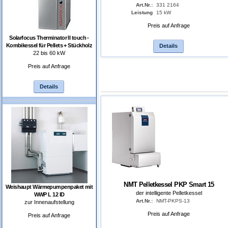
Art.Nr.:
331 2164
Leistung
15 kW
Preis auf Anfrage
Solarfocus Therminator II touch -
Kombikessel für Pellets + Stückholz
Details
22 bis 60 kW
Preis auf Anfrage
Details
NMT Pelletkessel PKP Smart 15
Weishaupt Wärmepumpenpaket mit
der intelligente Pelletkessel
WWP L 12 ID
Art.Nr.:
NMT-PKPS-13
zur Innenaufstellung
Preis auf Anfrage
Preis auf Anfrage