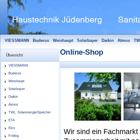
VIESSMANN
Buderus
Weishaupt
Solarbayer
Daikin
Atmos
TW
Solarfocus
Wolf
Pelletmaulwurf + Zubehör
Edle Badheizkörper
S
Online-Shop
Übersicht
VIESSMANN
Buderus
Weishaupt
Solarbayer
Daikin
Atmos
TWL: Solarenergie/Speicher
ETA
Elco
Wir sind ein Fachmarkt 
Fröling