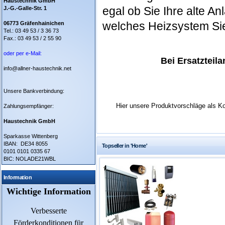
Haustechnik GmbH
egal ob Sie Ihre alte A
J.-G.-Galle-Str. 1
welches Heizsystem Sie
06773 Gräfenhainichen
Tel.: 03 49 53 / 3 36 73
Fax.: 03 49 53 / 2 55 90
oder per e-Mail:
Bei Ersatzteil
info@allner-haustechnik.net
Unsere Bankverbindung:
Hier unsere Produktvorschläge als Kom
Zahlungsempfänger:
Haustechnik GmbH
Sparkasse Wittenberg
IBAN: DE34 8055
Topseller in 'Home'
0101 0101 0335 67
BIC: NOLADE21WBL
Information
Wichtige Information
Verbesserte
Förderkonditionen für