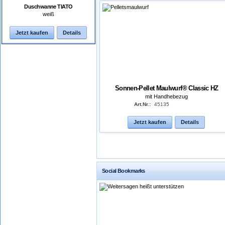
Duschwanne TIATO
weiß
Jetzt kaufen
Details
Sonnen-Pellet Maulwurf® Classic HZ
mit Handhebezug
Art.Nr.:
45135
Jetzt kaufen
Details
Social Bookmarks