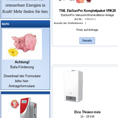
erneuerbare Energien in
TWL EtaSunPro Komplettpaket VRK20
Kraft! Mehr finden Sie
hier
.
EtaSunPro Vakuumröhrenkollektor Anlage
Art.Nr.:
VRK20-1
Anzahl der Kollektoren
1
BAFA
Preis auf Anfrage
Details
Achtung!
Bafa-Förderung
Download der Formulare
bitte hier:
Antragsformulare
Elco Thision mini
15 - 28 kW